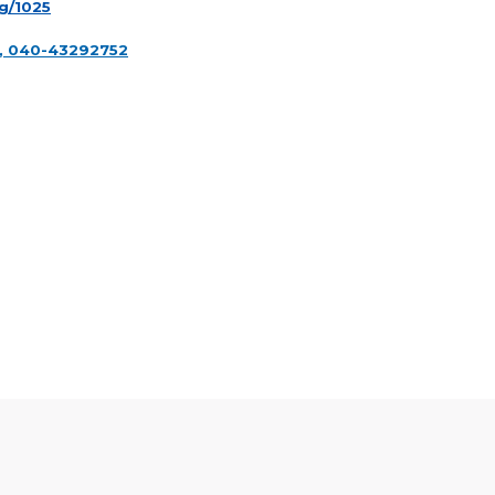
g/1025
k, 040-43292752