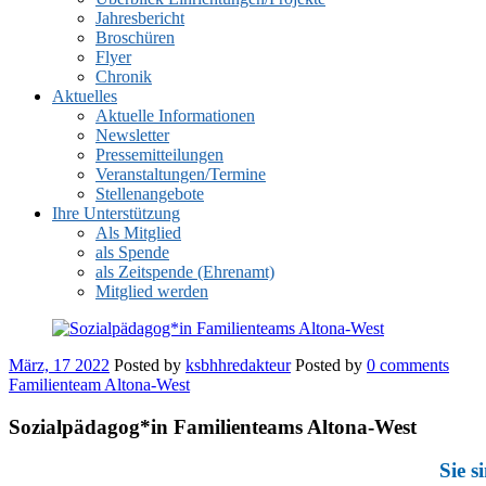
Jahresbericht
Broschüren
Flyer
Chronik
Aktuelles
Aktuelle Informationen
Newsletter
Pressemitteilungen
Veranstaltungen/Termine
Stellenangebote
Ihre Unterstützung
Als Mitglied
als Spende
als Zeitspende (Ehrenamt)
Mitglied werden
März, 17 2022
Posted by
ksbhhredakteur
Posted by
0 comments
Familienteam Altona-West
Sozialpädagog*in Familienteams Altona-West
Sie s