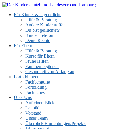
Zum
Inhalt
Für Kinder & Jugendliche
springen
Hilfe & Beratung
Andere Kinder treffen
Du bist geflüchtet?
Kinder-Telefon
Deine Rechte
Für Eltern
Hilfe & Beratung
Kurse für Eltern
Frühe Hilfen
Familien begleiten
Gesundheit von Anfang an
Fortbildungen
Fachberatung
Fortbildung
Fachliches
Über Uns
Auf einen Blick
Leitbild
Vorstand
Unser Team
Überblick Einrichtungen/Projekte
Jahresbericht